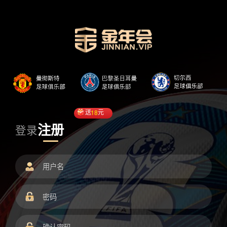
送
18
元
注册
登录